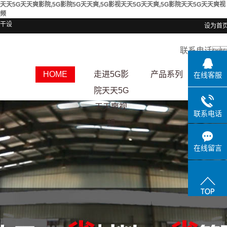
天天5G天天爽影院,5G影院5G天天爽,5G影视天天5G天天爽,5G影院天天5G天天爽视
频
干设
设为首
联系电话
HOME
走进5G影
产品系列
资质
在线客服
院天天5G
天天爽视
联系电话
频
在线留言