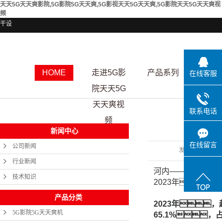
天天5G天天爽影院,5G影院5G天天爽,5G影视天天5G天天爽,5G影院天天5G天天爽视
频
干设
HOME
走进5G影
产品系列
资质
在线客服
院天天5G
天天爽视
联系电话
频
新闻中心
在线留言
公司新闻
发布日期
行业新闻
河内——去年
技术知识
2023年，越
产品分类
2023年
5G影院5G天天爽机
65.1%，