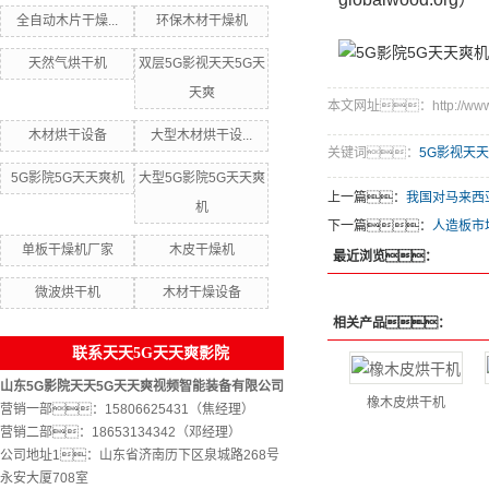
全自动木片干燥...
环保木材干燥机
天然气烘干机
双层5G影视天天5G天
天爽
本文网址：http://www.sh
木材烘干设备
大型木材烘干设...
关键词：
5G影视天天
5G影院5G天天爽机
大型5G影院5G天天爽
上一篇：
我国对马来西
机
下一篇：
人造板市场
单板干燥机厂家
木皮干燥机
最近浏览：
微波烘干机
木材干燥设备
相关产品：
联系天天5G天天爽影院
山东5G影院天天5G天天爽视频智能装备有限公司
橡木皮烘干机
营销一部：15806625431（焦经理）
营销二部：18653134342（邓经理）
公司地址1：山东省济南历下区泉城路268号
永安大厦708室