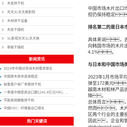
木皮烘干机
中国市场木片出口均
天天5G天天爽影院
但仍保持稳定
木材烘干设备
排名第二的是日本市
木皮干燥机
5G影视天天5G天天爽
具体来说，去
向韩国市场的木片出
单板干燥机
4.1%。
新闻资讯
与日本和中国市场
2024年中国对非洲木材需求增长
中国原木库存逐渐稳定
2023年1月市场
弹至172美元
秘鲁客户来厂考察烘干机
越南木材和林产品
一季度中国家具出口额1241.4亿元，...
降。
节能高效翻板烘干机
总体而言
然而，木
中国：纤维板出口增长
区两个行业的主要
因此，企业和
热门关键词
globalwood.org）