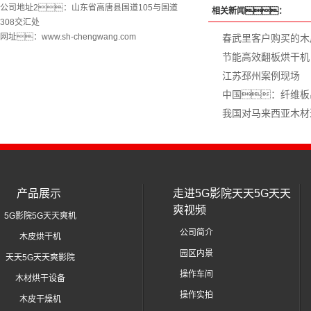
公司地址2：山东省高唐县国道105与国道
相关新闻：
308交汇处
网址：www.sh-chengwang.com
春武里客户购买的木
节能高效翻板烘干机
江苏邳州案例现场
中国：纤维板
我国对马来西亚木材
产品展示
走进5G影院天天5G天天
爽视频
5G影院5G天天爽机
公司简介
木皮烘干机
园区内景
天天5G天天爽影院
操作车间
木材烘干设备
操作实拍
木皮干燥机