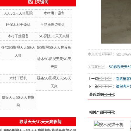
热门关键词
天天5G天天爽影院
木材烘干设备
环保木材干燥机
生物质燃烧型烘...
木材干燥设备
5G影院5G天天爽机
多层5G影视天天5G天
5G影院5G天天爽设备
本文网址：http://www.sh
天爽
杨木5G影视天天5G天
天爽
关键词：
5G影视天天5
木材干燥机
链条5G影视天天5G天
上一篇：
春武里客
天爽
下一篇：
缅甸客户
最近浏览：
单板天天5G天天爽影
院
相关产品：
联系天天5G天天爽影院
山东5G影院天天5G天天爽视频智能装备有限公司