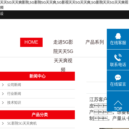
天天5G天天爽影院,5G影院5G天天爽,5G影视天天5G天天爽,5G影院天天5G天天爽视
频
设
HOME
走进5G影
产品系列
资质
在线客服
院天天5G
天天爽视
联系电话
频
新闻中心
在线留言
公司新闻
发布日期
行业新闻
江苏客户现场安装
技术知识
皮，另外客
产，想要
产品分类
制，产量从
5G影院5G天天爽机