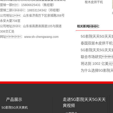
桉木皮烘干机
营销一部：15806625431（焦经理）
营销二部：18653134342（邓经理）
公司地址1：山东省济南历下区泉城路268号
永安大厦708室
公司地址2：山东省高唐县国道105与国道
相关新闻：
308交汇处
5G影院天天5G天
网址：www.sh-chengwang.com
泰国双层木皮烘干机
5G影院天天5G天
联合市场研究
将达到 1002 亿美
为什么选择5G影院
产品展示
走进5G影院天天5G天天
爽视频
5G影院5G天天爽机