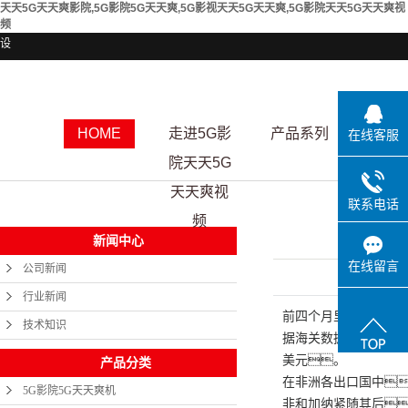
天天5G天天爽影院,5G影院5G天天爽,5G影视天天5G天天爽,5G影院天天5G天天爽视
频
设
HOME
走进5G影
产品系列
资质
在线客服
院天天5G
天天爽视
联系电话
频
新闻中心
在线留言
公司新闻
发布日期
行业新闻
前四个月里，
技术知识
据海关数据显示
美元。
产品分类
在非洲各出口国中
5G影院5G天天爽机
非和加纳紧随其后