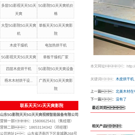
多层5G影视天天5G天
5G影院5G天天爽机价
天爽
格
大型5G影院5G天天爽
单板天天5G天天爽影
机
院
木皮干燥机
电加热烘干机
5G影视天天5G天天爽
单板干燥机厂家
本文网址：http://www
四层木皮烘干机
5G影院5G天天爽设备
关键词：
木皮烘干机
,
杨木木材烘干设...
广西天天5G天天爽影
院
上一篇：
北美木材在
下一篇：
没有了
联系天天5G天天爽影院
最近浏览：
山东5G影院天天5G天天爽视频智能装备有限公司
营销一部：15806625431（焦经理）
相关产品：
营销二部：18653134342（邓经理）
公司地址1：山东省济南历下区泉城路268号