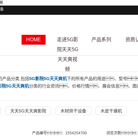
频
备
HOME
走进5G影
产品系列
资质
院天天5G
天天爽视
频
的产品分类,包括
5G影院5G天天爽机
下的所有产品的用途、型号
影院5G天天爽机
分类的行业资讯、价格行情、展会信息、图
天天5G天天爽影院
木材烘干设备
木皮干燥机
产品编号：1554254700
浏览次数：