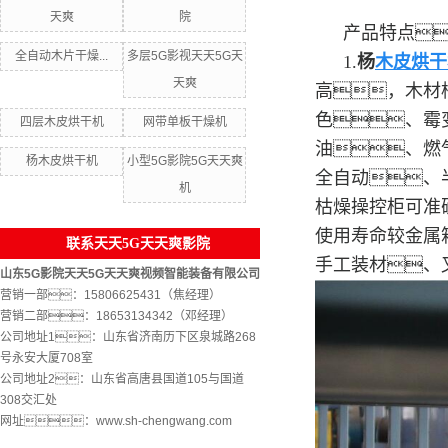
天爽
院
产品特点
全自动木片干燥...
多层5G影视天天5G天
1.
杨
木皮烘干
天爽
高，木材
色、霉
四层木皮烘干机
网带单板干燥机
油、燃
杨木皮烘干机
小型5G影院5G天天爽
全自动、
机
枯燥操控柜可准
使用寿命较金属
联系天天5G天天爽影院
手工装材、
山东5G影院天天5G天天爽视频智能装备有限公司
营销一部：15806625431（焦经理）
营销二部：18653134342（邓经理）
公司地址1：山东省济南历下区泉城路268
号永安大厦708室
公司地址2：山东省高唐县国道105与国道
308交汇处
网址：www.sh-chengwang.com