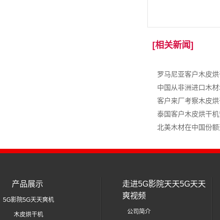
[相关新闻]
桉木皮烘干
罗马尼亚客户木皮烘
中国从非洲进口木材
客户来厂考察木皮烘
泰国客户木皮烘干机
北美木材在中国份额
产品展示
走进5G影院天天5G天天
爽视频
5G影院5G天天爽机
公司简介
木皮烘干机