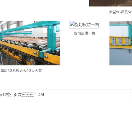
大型5G影院5
旋切皮烘干机
单层5G影视天天5G天天爽
页12条
页次：4/4