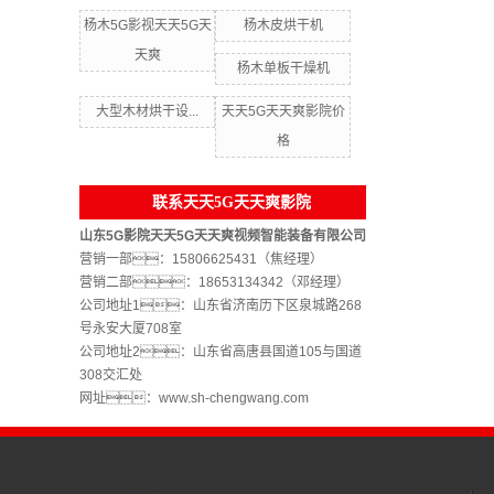
杨木5G影视天天5G天
杨木皮烘干机
天爽
杨木单板干燥机
大型木材烘干设...
天天5G天天爽影院价
格
联系天天5G天天爽影院
山东5G影院天天5G天天爽视频智能装备有限公司
营销一部：15806625431（焦经理）
营销二部：18653134342（邓经理）
公司地址1：山东省济南历下区泉城路268
号永安大厦708室
公司地址2：山东省高唐县国道105与国道
308交汇处
网址：www.sh-chengwang.com