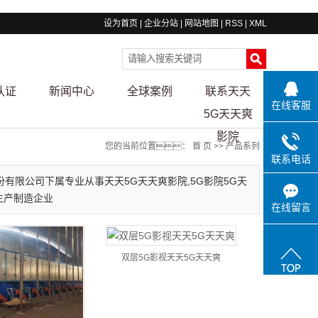
设为首页
|
企业分站
|
网站地图
|
RSS
|
XML
认证
新闻中心
全球案例
联系天天
在线客服
5G天天爽
影院
您的当前位置：
首 页
>>
产品系列
联系电话
有限公司下属专业从事天天5G天天爽影院,5G影院5G天
生产制造企业
在线留言
双层5G影视天天5G天天爽